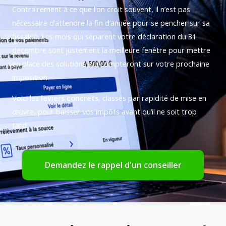
Contrairement à ce que l’on croit souvent, il n’est pas
nécessaire d’attendre la fin d’année pour se pencher sur sa
fiscalité. Les mois qui séparent votre déclaration du 31
décembre sont justement la meilleure fenêtre pour mettre
en place des solutions qui compteront sur votre prochaine
imposition.
Voici les
leviers concrets
, classés par rapidité de mise en
œuvre, pour baisser vos impôts avant qu’il ne soit trop
tard.
Demandez le rappel d'un conseiller